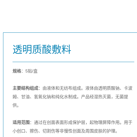
透明质酸敷料
规格
：5贴/盒
主要结构组成
：由液体和无纺布组成。液体由透明质酸钠、卡波
姆
、甘油
、氢氧化钠和纯化水制成。产品经湿热灭菌，无菌提
供。
适用范围
：通过在创面表面形成保护层，起物理屏障作用。用于
小创口
、擦伤
、切割伤等非慢性创面及周围皮肤的护理。