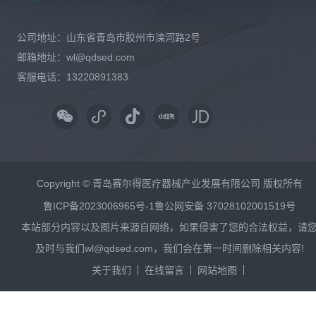
公司地址：山东省青岛市胶州市滦河路2号
邮箱地址：wl@qdsed.com
客服电话：13220891383
Copyright © 青岛赛尔得医疗器械产业发展有限公司 版权所有
鲁ICP备2023006965号-1
鲁公网安备 37028102001519号
本站部分内容以及图片来源自网络，如果侵害了您的合法权益，请
及时与我们wl@qdsed.com，我们会在第一时间删除相关内容!
关于我们
在线留言
网站地图