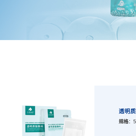
透明
规格
：5