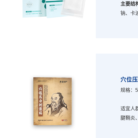
主要结
钠、卡
热灭菌
适用范
用。用
肤的护
穴位
规格：5
适宜人
腱鞘炎
年腰腿