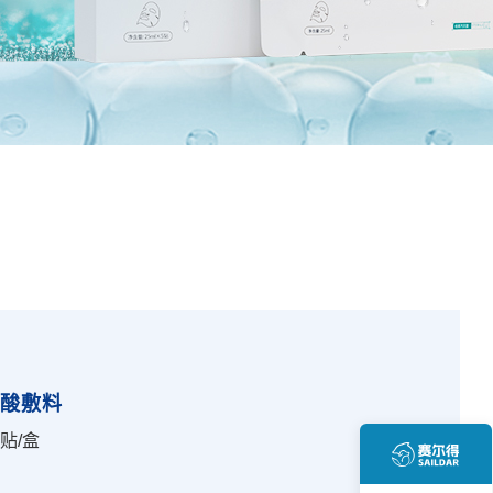
质酸敷料
贴/盒