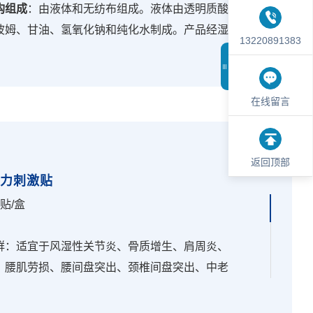
构组成
：由液体和无纺布组成。液体由透明质酸
波姆
、甘油
、氢氧化钠和纯化水制成。产品经湿
13220891383
，无菌提供。
围
：通过在创面表面形成保护层，起物理屏障作
在线留言
于小创口
、擦伤
、切割伤等非慢性创面及周围皮
理。
返回顶部
压力刺激贴
贴/盒
群：适宜于风湿性关节炎、骨质增生
、肩周炎
、
、腰肌劳损
、腰间盘突出
、颈椎间盘突出
、中老
肩颈疼痛人群的辅助穴位刺激。