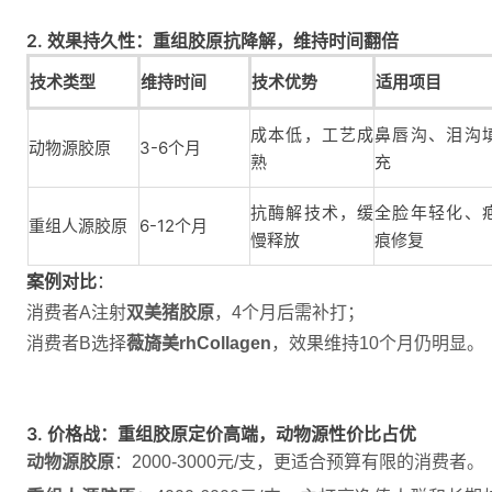
2. 效果持久性：重组胶原抗降解，维持时间翻倍
技术类型
维持时间
技术优势
适用项目
成本低，工艺成
鼻唇沟、泪沟
动物源胶原
3-6个月
熟
充
抗酶解技术，缓
全脸年轻化、
重组人源胶原
6-12个月
慢释放
痕修复
案例对比
：
消费者A注射
双美猪胶原
，4个月后需补打；
消费者B选择
薇旖美rhCollagen
，效果维持10个月仍明显。
3. 价格战：重组胶原定价高端，动物源性价比占优
动物源胶原
：2000-3000元/支，更适合预算有限的消费者。