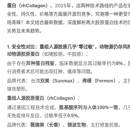
蛋白（rhCollagen）
。2025年，这两种技术路线的产品在
全性、持久性、价格等方面展开激烈竞争，究竟哪一种更受
场青睐？本文结合最新数据，深度解析两大胶原蛋白技术的
劣势及未来趋势。
1. 安全性对比：重组人源胶原几乎“零过敏”，动物源仍存风
动物源胶原蛋白
（如猪胶原、牛胶原）：
由于存在
异种蛋白残留
，临床数据显示其过敏率约为
8%
，
分消费者术后可能出现红肿、瘙痒等问题。
品牌代表：台湾
双美（Sunmax）
、
弗缦（Fermon）
，主
填充塑形。
重组人源胶原蛋白（rhCollagen）
：
通过基因工程技术合成，
氨基酸序列与人体100%一致
，几
无免疫排斥反应，过敏率低于
0.5%
。
品牌代表：
薇旖美（长春）
、
锦波生物
，主打修复抗衰。